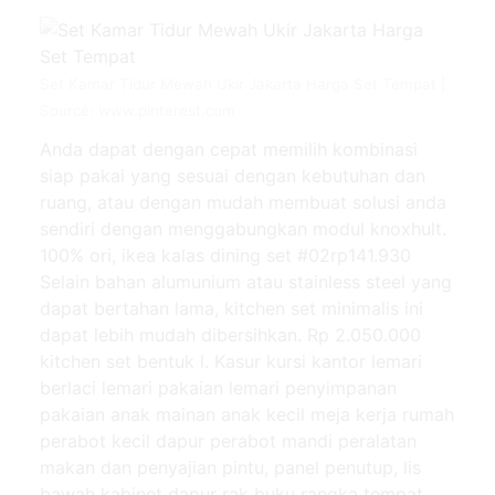
Set Kamar Tidur Mewah Ukir Jakarta Harga Set Tempat |
Source: www.pinterest.com
Anda dapat dengan cepat memilih kombinasi
siap pakai yang sesuai dengan kebutuhan dan
ruang, atau dengan mudah membuat solusi anda
sendiri dengan menggabungkan modul knoxhult.
100% ori, ikea kalas dining set #02rp141.930
Selain bahan alumunium atau stainless steel yang
dapat bertahan lama, kitchen set minimalis ini
dapat lebih mudah dibersihkan. Rp 2.050.000
kitchen set bentuk l. Kasur kursi kantor lemari
berlaci lemari pakaian lemari penyimpanan
pakaian anak mainan anak kecil meja kerja rumah
perabot kecil dapur perabot mandi peralatan
makan dan penyajian pintu, panel penutup, lis
bawah kabinet dapur rak buku rangka tempat