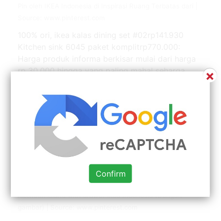
Pin oleh IKEA Indonesia di Inspirasi Ruang Terbatas dari |
Source: www.pinterest.com
100% ori, ikea kalas dining set #02rp141.930
Kitchen sink 6045 paket komplitrp770.000:
Harga produk informa berkisar mulai dari harga
rp 30.000 hingga yang paling mahal seharga
×
puluhan juta rupiah untuk set tempat tidur,
matras, dan bantal. Di ikea menyediakan
berbagai macam produk furniture dan
perlengkapan interior dengan harga murah yang
dapat anda belanjakan secara online. Kitchen set
dari dekoruma dapat selesai dalam waktu cepat
tentunya dengan tetap mengedepankan kualitas.
Confirm
Kitcheen island with drawer Ikea Indonesia (Dengan
gambar) | Source: www.pinterest.com